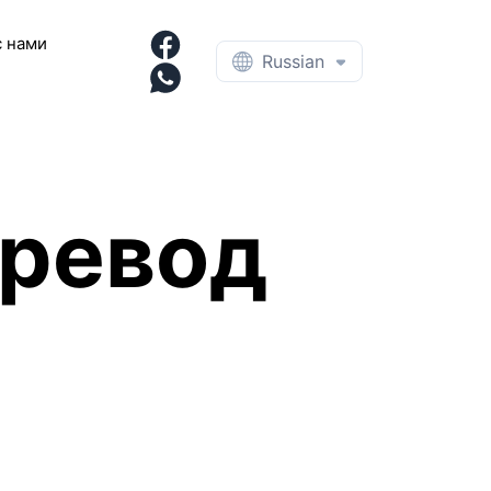
с нами
Russian
ревод