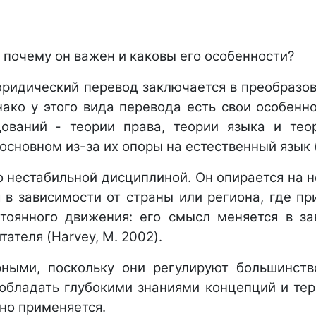
, почему он важен и каковы его особенности?
юридический перевод заключается в преобразов
нако у этого вида перевода есть свои особенно
ований - теории права, теории языка и тео
сновном из-за их опоры на естественный язык (J
о нестабильной дисциплиной. Он опирается на 
я в зависимости от страны или региона, где пр
тоянного движения: его смысл меняется в за
ателя (Harvey, M. 2002). 
ыми, поскольку они регулируют большинство
ладать глубокими знаниями концепций и терм
оно применяется.  