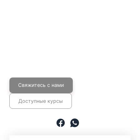
египетских филологических 
факультетах.
Перед обучением мы предлагаем 
тестирование каждому студенту 
для определения его уровня 
владения русским языком, чтобы 
составить оптимальную программу. 
Свяжитесь с нами
Доступные курсы